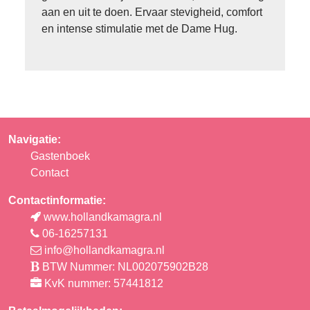
aan en uit te doen. Ervaar stevigheid, comfort
en intense stimulatie met de Dame Hug.
Navigatie:
Gastenboek
Contact
Contactinformatie:
www.hollandkamagra.nl
06-16257131
info@hollandkamagra.nl
BTW Nummer: NL002075902B28
KvK nummer: 57441812