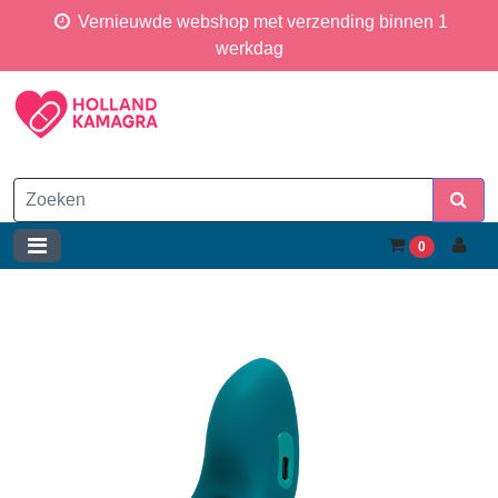
Vernieuwde webshop met verzending binnen 1
werkdag
0