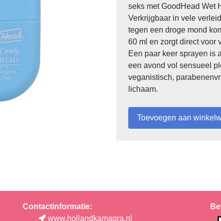
seks met GoodHead Wet H
Verkrijgbaar in vele verle
tegen een droge mond komt
60 ml en zorgt direct voor
Een paar keer sprayen is a
een avond vol sensueel ple
veganistisch, parabenenvrij
lichaam.
Contactinformatie:
Be
www.hollandkamagra.nl