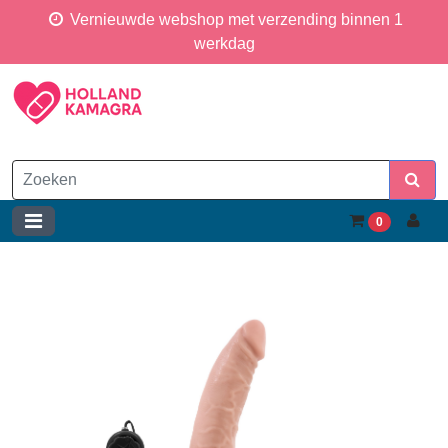
Vernieuwde webshop met verzending binnen 1
werkdag
0