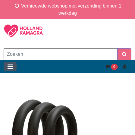
Vernieuwde webshop met verzending binnen 1
werkdag
0