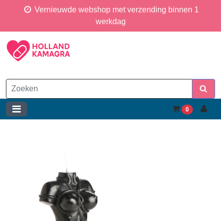
Vernieuwde webshop met verzending binnen 1
werkdag
0