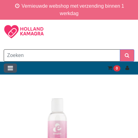
Vernieuwde webshop met verzending binnen 1
werkdag
0