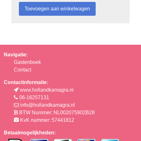
Navigatie:
Gastenboek
Contact
Contactinformatie:
www.hollandkamagra.nl
06-16257131
info@hollandkamagra.nl
BTW Nummer: NL002075902B28
KvK nummer: 57441812
Betaalmogelijkheden: