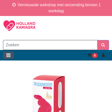
Vernieuwde webshop met verzending binnen 1
werkdag
0