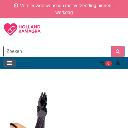
Vernieuwde webshop met verzending binnen 1
werkdag
0