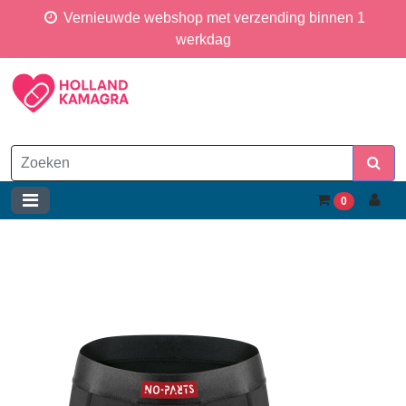
Vernieuwde webshop met verzending binnen 1
werkdag
0