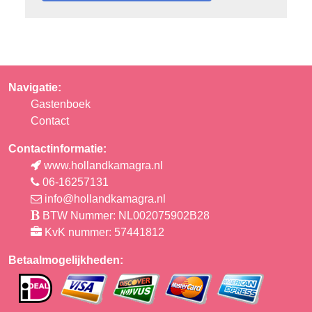
Navigatie:
Gastenboek
Contact
Contactinformatie:
www.hollandkamagra.nl
06-16257131
info@hollandkamagra.nl
BTW Nummer: NL002075902B28
KvK nummer: 57441812
Betaalmogelijkheden: