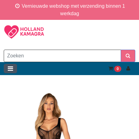
Vernieuwde webshop met verzending binnen 1
werkdag
0