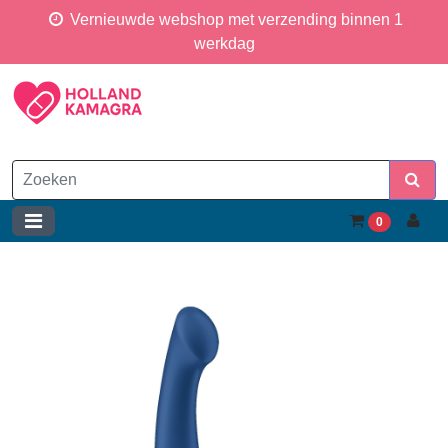
Vernieuwde webshop met verzending binnen 1
werkdag
0