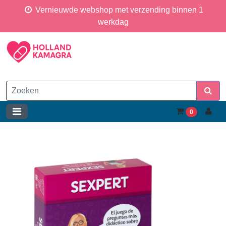
Vernieuwde webshop met verzending binnen 1
werkdag
0