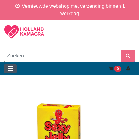
Vernieuwde webshop met verzending binnen 1
werkdag
0