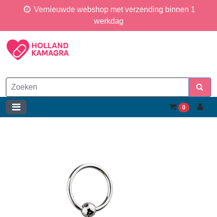
Vernieuwde webshop met verzending binnen 1
werkdag
0