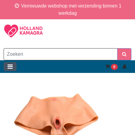
Vernieuwde webshop met verzending binnen 1
werkdag
0