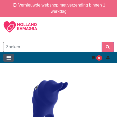
Vernieuwde webshop met verzending binnen 1
werkdag
0