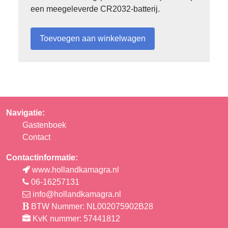
een meegeleverde CR2032-batterij.
Navigatie:
Gastenboek
Contact
Contactinformatie:
www.hollandkamagra.nl
06-16257131
info@hollandkamagra.nl
BTW Nummer: NL002075902B28
KvK nummer: 57441812